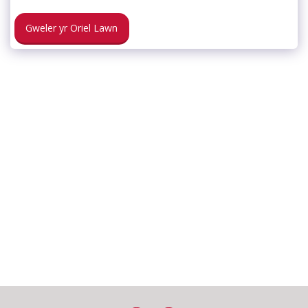
Gweler yr Oriel Lawn