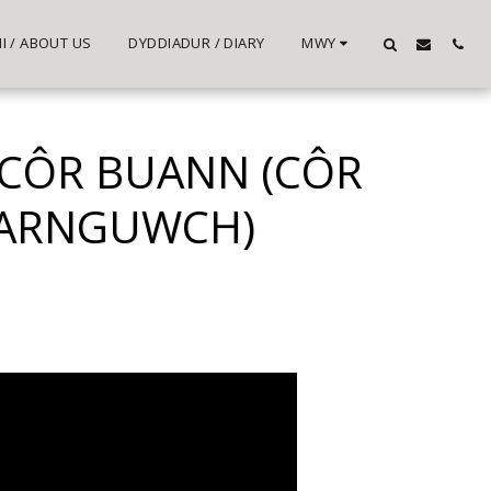
 / ABOUT US
DYDDIADUR / DIARY
MWY
CÔR BUANN (CÔR
CARNGUWCH)